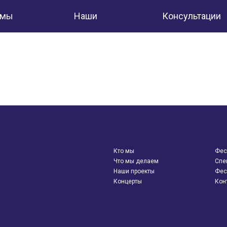
 мы
Наши
Консультации
аем
проекты
Кто мы
Фес
Что мы делаем
Спе
Наши проекты
Фес
Концерты
Кон