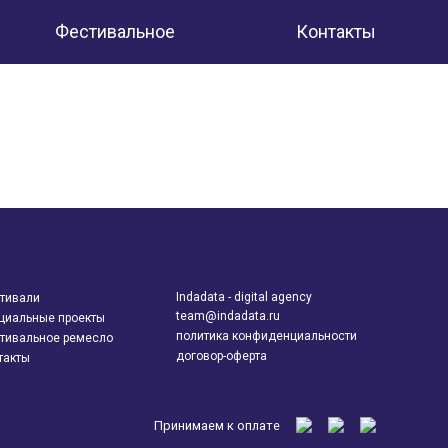
Фестивальное
Контакты
ремесло
Indadata - digital agency
тивали
team@indadata.ru
циальные проекты
политика конфиденциальности
тивальное ремесло
договор-оферта
такты
Принимаем к оплате