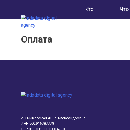
Skip
Кто
Что
to
content
мы
дел
Оплата
ИП Быковская Анна Александровна
ИНН 502916787778
ОГРНИП 319508100142303